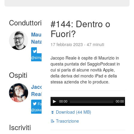
Conduttori
#144: Dentro o
Fuori?
Maurizio
Natali
17 febbraio 2023 - 47 minuti
@simplemal
Jacopo Reale è ospite di Maurizio in
questa puntata del SaggioPodcast in
cui si parla di alcune novità Apple,
Ospiti
della deriva del mondo iPad e della
stessa azienda che lo produce.
Jacopo
Reale
00:00
00:00
Follow
@jakereale
⏬ Download (44 MB)
📝 Trascrizione
Iscriviti