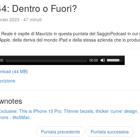
4: Dentro o Fuori?
raio 2023 - 47 minuti
Reale è ospite di Maurizio in questa puntata del SaggioPodcast in cui s
Apple, della deriva del mondo iPad e della stessa azienda che lo produ
00
00:00
load (44 MB)
crizione
wnotes
Exclusive: This is iPhone 15 Pro: Thinner bezels, thicker 'curve' design, 
more - 9to5Mac
Puntata precedente
Puntata successiva