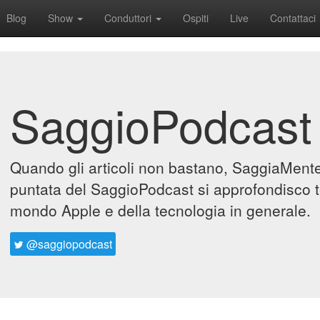
Blog
Show
Conduttori
Ospiti
Live
Contattaci
SaggioPodcast
Quando gli articoli non bastano, SaggiaMente 
puntata del SaggioPodcast si approfondisco t
mondo Apple e della tecnologia in generale.
@saggiopodcast