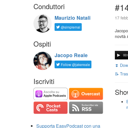
Conduttori
#14
Maurizio Natali
17 febb
@simplemal
Jacopo 
novità 
Ospiti
Jacopo Reale
00:
Follow @jakereale
⏬ Down
📝 Tras
Iscriviti
Sho
Supporta EasyPodcast con una