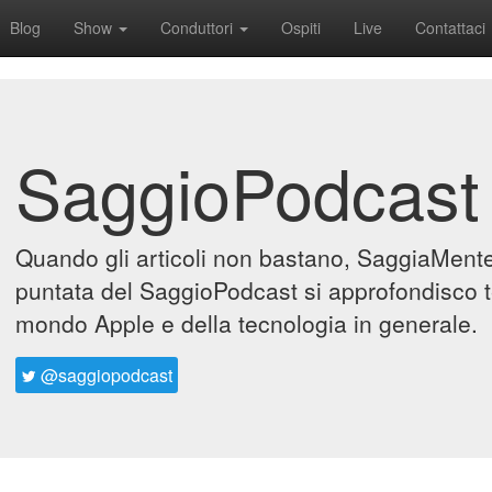
Blog
Show
Conduttori
Ospiti
Live
Contattaci
SaggioPodcast
Quando gli articoli non bastano, SaggiaMente 
puntata del SaggioPodcast si approfondisco t
mondo Apple e della tecnologia in generale.
@saggiopodcast