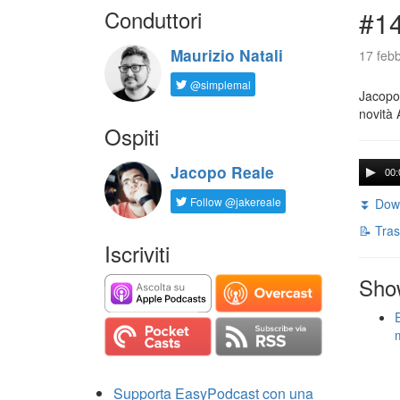
Conduttori
#14
Maurizio Natali
17 febb
@simplemal
Jacopo 
novità 
Ospiti
Jacopo Reale
00:
Follow @jakereale
⏬ Down
📝 Tras
Iscriviti
Sho
Supporta EasyPodcast con una