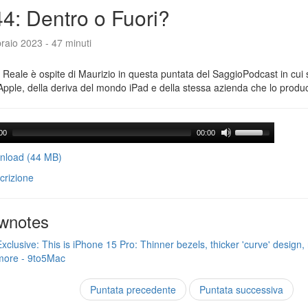
4: Dentro o Fuori?
raio 2023 - 47 minuti
Reale è ospite di Maurizio in questa puntata del SaggioPodcast in cui s
Apple, della deriva del mondo iPad e della stessa azienda che lo produ
00
00:00
load (44 MB)
crizione
wnotes
Exclusive: This is iPhone 15 Pro: Thinner bezels, thicker 'curve' design, 
more - 9to5Mac
Puntata precedente
Puntata successiva