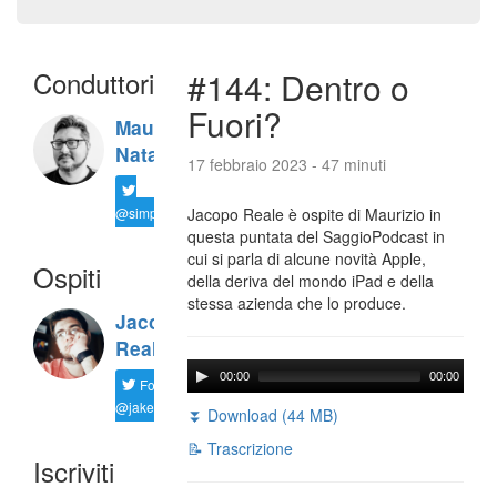
Conduttori
#144: Dentro o
Fuori?
Maurizio
Natali
17 febbraio 2023 - 47 minuti
@simplemal
Jacopo Reale è ospite di Maurizio in
questa puntata del SaggioPodcast in
cui si parla di alcune novità Apple,
Ospiti
della deriva del mondo iPad e della
stessa azienda che lo produce.
Jacopo
Reale
00:00
00:00
Follow
@jakereale
⏬ Download (44 MB)
📝 Trascrizione
Iscriviti