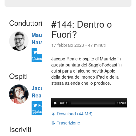
Conduttori
#144: Dentro o
Fuori?
Maurizio
Natali
17 febbraio 2023 - 47 minuti
@simplemal
Jacopo Reale è ospite di Maurizio in
questa puntata del SaggioPodcast in
cui si parla di alcune novità Apple,
Ospiti
della deriva del mondo iPad e della
stessa azienda che lo produce.
Jacopo
Reale
00:00
00:00
Follow
@jakereale
⏬ Download (44 MB)
📝 Trascrizione
Iscriviti