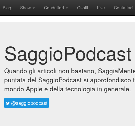
Blog
Show
Conduttori
Ospiti
Live
Contattaci
SaggioPodcast
Quando gli articoli non bastano, SaggiaMente 
puntata del SaggioPodcast si approfondisco t
mondo Apple e della tecnologia in generale.
@saggiopodcast