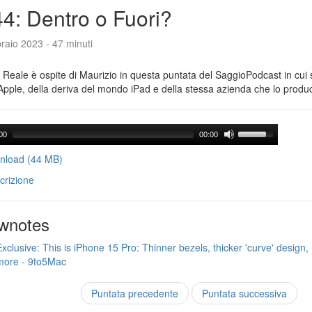
4: Dentro o Fuori?
raio 2023 - 47 minuti
Reale è ospite di Maurizio in questa puntata del SaggioPodcast in cui s
Apple, della deriva del mondo iPad e della stessa azienda che lo produ
00
00:00
load (44 MB)
crizione
wnotes
Exclusive: This is iPhone 15 Pro: Thinner bezels, thicker 'curve' design, 
more - 9to5Mac
Puntata precedente
Puntata successiva