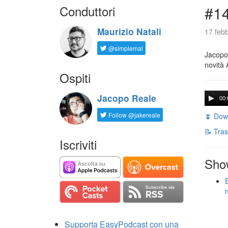
Conduttori
#14
Maurizio Natali
17 febb
@simplemal
Jacopo 
novità 
Ospiti
Jacopo Reale
00:
Follow @jakereale
⏬ Down
📝 Tras
Iscriviti
Sho
Supporta EasyPodcast con una