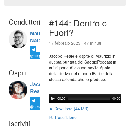
Conduttori
#144: Dentro o
Fuori?
Maurizio
Natali
17 febbraio 2023 - 47 minuti
@simplemal
Jacopo Reale è ospite di Maurizio in
questa puntata del SaggioPodcast in
cui si parla di alcune novità Apple,
Ospiti
della deriva del mondo iPad e della
stessa azienda che lo produce.
Jacopo
Reale
00:00
00:00
Follow
@jakereale
⏬ Download (44 MB)
📝 Trascrizione
Iscriviti