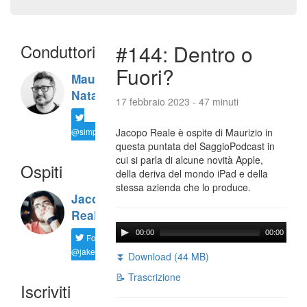
Conduttori
#144: Dentro o
Fuori?
Maurizio
Natali
17 febbraio 2023 - 47 minuti
@simplemal
Jacopo Reale è ospite di Maurizio in
questa puntata del SaggioPodcast in
cui si parla di alcune novità Apple,
Ospiti
della deriva del mondo iPad e della
stessa azienda che lo produce.
Jacopo
Reale
00:00
00:00
Follow
@jakereale
⏬ Download (44 MB)
📝 Trascrizione
Iscriviti