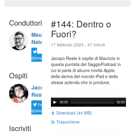
Conduttori
#144: Dentro o
Fuori?
Maurizio
Natali
17 febbraio 2023 - 47 minuti
@simplemal
Jacopo Reale è ospite di Maurizio in
questa puntata del SaggioPodcast in
cui si parla di alcune novità Apple,
Ospiti
della deriva del mondo iPad e della
stessa azienda che lo produce.
Jacopo
Reale
00:00
00:00
Follow
@jakereale
⏬ Download (44 MB)
📝 Trascrizione
Iscriviti