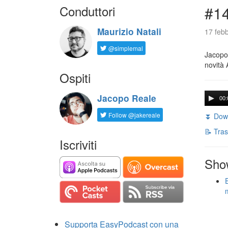
Conduttori
#14
Maurizio Natali
17 febb
@simplemal
Jacopo 
novità 
Ospiti
Jacopo Reale
00:
Follow @jakereale
⏬ Down
📝 Tras
Iscriviti
Sho
Supporta EasyPodcast con una