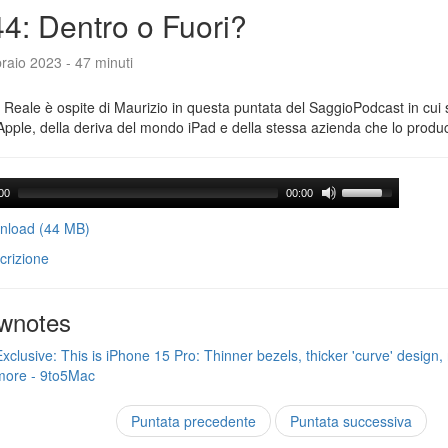
4: Dentro o Fuori?
raio 2023 - 47 minuti
Reale è ospite di Maurizio in questa puntata del SaggioPodcast in cui s
Apple, della deriva del mondo iPad e della stessa azienda che lo produ
00
00:00
load (44 MB)
crizione
wnotes
Exclusive: This is iPhone 15 Pro: Thinner bezels, thicker 'curve' design, 
more - 9to5Mac
Puntata precedente
Puntata successiva