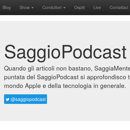
Blog
Show
Conduttori
Ospiti
Live
Contattaci
SaggioPodcast
Quando gli articoli non bastano, SaggiaMente 
puntata del SaggioPodcast si approfondisco t
mondo Apple e della tecnologia in generale.
@saggiopodcast