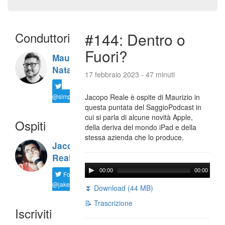
Conduttori
#144: Dentro o
Fuori?
Maurizio
Natali
17 febbraio 2023 - 47 minuti
@simplemal
Jacopo Reale è ospite di Maurizio in
questa puntata del SaggioPodcast in
cui si parla di alcune novità Apple,
Ospiti
della deriva del mondo iPad e della
stessa azienda che lo produce.
Jacopo
Reale
00:00
00:00
Follow
@jakereale
⏬ Download (44 MB)
📝 Trascrizione
Iscriviti