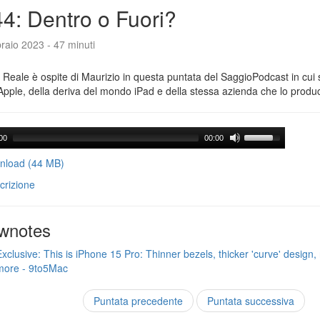
4: Dentro o Fuori?
raio 2023 - 47 minuti
Reale è ospite di Maurizio in questa puntata del SaggioPodcast in cui s
Apple, della deriva del mondo iPad e della stessa azienda che lo produ
00
00:00
load (44 MB)
crizione
wnotes
Exclusive: This is iPhone 15 Pro: Thinner bezels, thicker 'curve' design, 
more - 9to5Mac
Puntata precedente
Puntata successiva