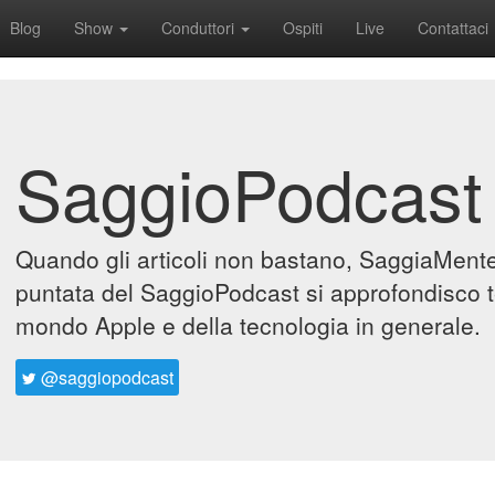
Blog
Show
Conduttori
Ospiti
Live
Contattaci
SaggioPodcast
Quando gli articoli non bastano, SaggiaMente 
puntata del SaggioPodcast si approfondisco t
mondo Apple e della tecnologia in generale.
@saggiopodcast