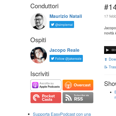
Conduttori
#14
Maurizio Natali
17 febb
@simplemal
Jacopo 
novità 
Ospiti
Jacopo Reale
00:
Follow @jakereale
⏬ Down
📝 Tras
Iscriviti
Sho
Supporta EasyPodcast con una