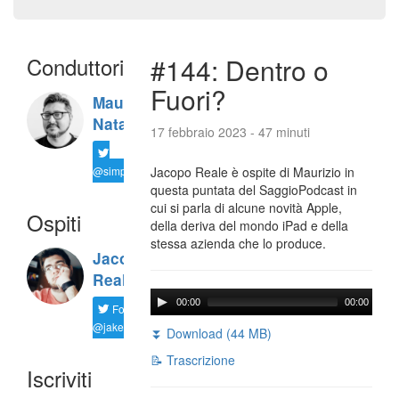
Conduttori
#144: Dentro o
Fuori?
Maurizio
Natali
17 febbraio 2023 - 47 minuti
@simplemal
Jacopo Reale è ospite di Maurizio in
questa puntata del SaggioPodcast in
cui si parla di alcune novità Apple,
Ospiti
della deriva del mondo iPad e della
stessa azienda che lo produce.
Jacopo
Reale
00:00
00:00
Follow
@jakereale
⏬ Download (44 MB)
📝 Trascrizione
Iscriviti