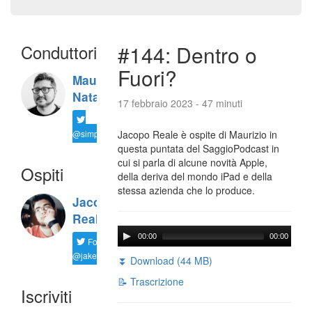
Conduttori
#144: Dentro o
Fuori?
Maurizio
Natali
17 febbraio 2023 - 47 minuti
@simplemal
Jacopo Reale è ospite di Maurizio in
questa puntata del SaggioPodcast in
cui si parla di alcune novità Apple,
Ospiti
della deriva del mondo iPad e della
stessa azienda che lo produce.
Jacopo
Reale
00:00
00:00
Follow
@jakereale
⏬ Download (44 MB)
📝 Trascrizione
Iscriviti