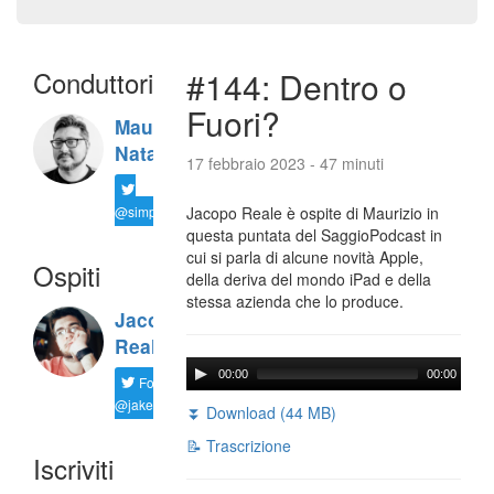
Conduttori
#144: Dentro o
Fuori?
Maurizio
Natali
17 febbraio 2023 - 47 minuti
@simplemal
Jacopo Reale è ospite di Maurizio in
questa puntata del SaggioPodcast in
cui si parla di alcune novità Apple,
Ospiti
della deriva del mondo iPad e della
stessa azienda che lo produce.
Jacopo
Reale
00:00
00:00
Follow
@jakereale
⏬ Download (44 MB)
📝 Trascrizione
Iscriviti