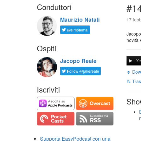
Conduttori
#14
Maurizio Natali
17 febb
@simplemal
Jacopo 
novità 
Ospiti
Jacopo Reale
00:
Follow @jakereale
⏬ Down
📝 Tras
Iscriviti
Sho
Supporta EasyPodcast con una