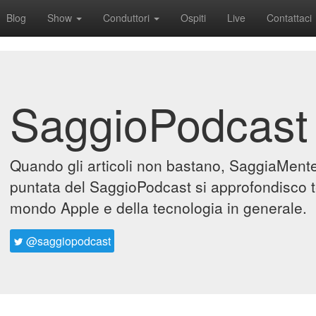
Blog
Show
Conduttori
Ospiti
Live
Contattaci
SaggioPodcast
Quando gli articoli non bastano, SaggiaMente 
puntata del SaggioPodcast si approfondisco t
mondo Apple e della tecnologia in generale.
@saggiopodcast