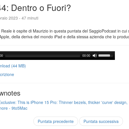
4: Dentro o Fuori?
raio 2023 - 47 minuti
Reale è ospite di Maurizio in questa puntata del SaggioPodcast in cui s
Apple, della deriva del mondo iPad e della stessa azienda che lo produ
00
00:00
load (44 MB)
crizione
wnotes
Exclusive: This is iPhone 15 Pro: Thinner bezels, thicker 'curve' design, 
more - 9to5Mac
Puntata precedente
Puntata successiva