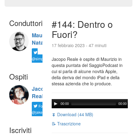
Conduttori
#144: Dentro o
Fuori?
Maurizio
Natali
17 febbraio 2023 - 47 minuti
@simplemal
Jacopo Reale è ospite di Maurizio in
questa puntata del SaggioPodcast in
cui si parla di alcune novità Apple,
Ospiti
della deriva del mondo iPad e della
stessa azienda che lo produce.
Jacopo
Reale
00:00
00:00
Follow
@jakereale
⏬ Download (44 MB)
📝 Trascrizione
Iscriviti