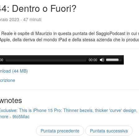
4: Dentro o Fuori?
raio 2023 - 47 minuti
Reale è ospite di Maurizio in questa puntata del SaggioPodcast in cui s
Apple, della deriva del mondo iPad e della stessa azienda che lo produ
00
00:00
load (44 MB)
crizione
wnotes
Exclusive: This is iPhone 15 Pro: Thinner bezels, thicker 'curve' design, 
more - 9to5Mac
Puntata precedente
Puntata successiva