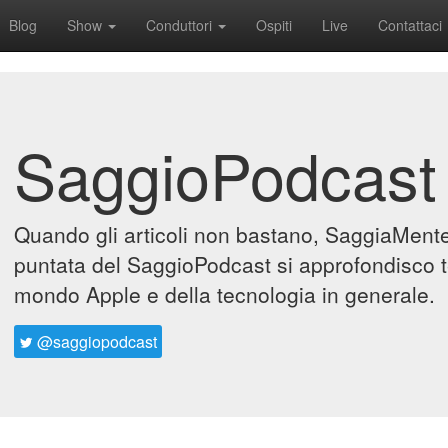
Blog
Show
Conduttori
Ospiti
Live
Contattaci
SaggioPodcast
Quando gli articoli non bastano, SaggiaMente 
puntata del SaggioPodcast si approfondisco t
mondo Apple e della tecnologia in generale.
@saggiopodcast