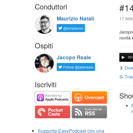
Conduttori
#14
Maurizio Natali
17 febb
@simplemal
Jacopo 
novità 
Ospiti
Jacopo Reale
00:
Follow @jakereale
⏬ Down
📝 Tras
Iscriviti
Sho
Supporta EasyPodcast con una