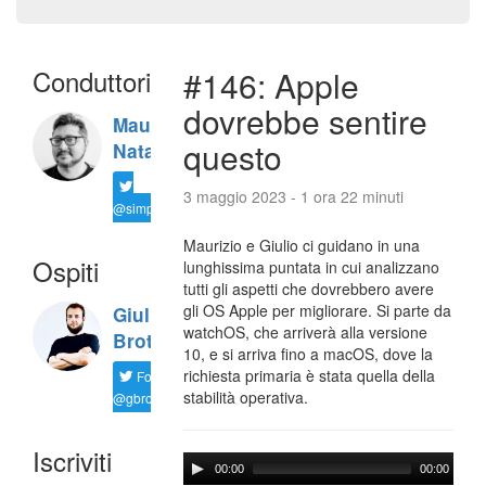
Conduttori
#146: Apple
dovrebbe sentire
Maurizio
questo
Natali
3 maggio 2023 - 1 ora 22 minuti
@simplemal
Maurizio e Giulio ci guidano in una
Ospiti
lunghissima puntata in cui analizzano
tutti gli aspetti che dovrebbero avere
gli OS Apple per migliorare. Si parte da
Giulio
watchOS, che arriverà alla versione
Brotini
10, e si arriva fino a macOS, dove la
richiesta primaria è stata quella della
Follow
stabilità operativa.
@gbrotiniyt
Iscriviti
00:00
00:00