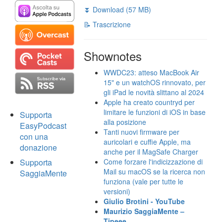
⏬ Download (57 MB)
📝 Trascrizione
Shownotes
WWDC23: atteso MacBook Air
15" e un watchOS rinnovato, per
gli iPad le novità slittano al 2024
Apple ha creato countryd per
limitare le funzioni di iOS in base
Supporta
alla posizione
EasyPodcast
Tanti nuovi firmware per
con una
auricolari e cuffie Apple, ma
donazione
anche per il MagSafe Charger
Supporta
Come forzare l'indicizzazione di
Mail su macOS se la ricerca non
SaggiaMente
funziona (vale per tutte le
versioni)
Giulio Brotini - YouTube
Maurizio SaggiaMente –
Tipeee