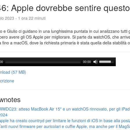
6: Apple dovrebbe sentire questo
o 2023 - 1 ora 22 minuti
o e Giulio ci guidano in una lunghissima puntata in cui analizzano tutti g
ero avere gli OS Apple per migliorare. Si parte da watchOS, che arrive
va fino a macOS, dove la richiesta primaria è stata quella della stabilità 
00
00:00
load (57 MB)
crizione
wnotes
WWDC23: atteso MacBook Air 15" e un watchOS rinnovato, per gli iPad le
2024
Apple ha creato countryd per limitare le funzioni di iOS in base alla posi
Tanti nuovi firmware per auricolari e cuffie Apple, ma anche per il Mag