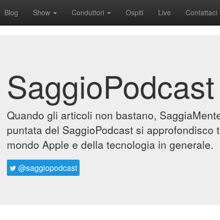
Blog
Show
Conduttori
Ospiti
Live
Contattaci
SaggioPodcast
Quando gli articoli non bastano, SaggiaMente 
puntata del SaggioPodcast si approfondisco t
mondo Apple e della tecnologia in generale.
@saggiopodcast