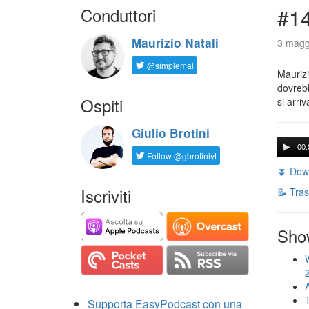
Conduttori
#14
Maurizio Natali
3 maggi
@simplemal
Maurizi
dovrebb
Ospiti
si arri
Giulio Brotini
00:
Follow @gbrotiniyt
⏬ Down
Iscriviti
📝 Tras
Sho
Supporta EasyPodcast con una