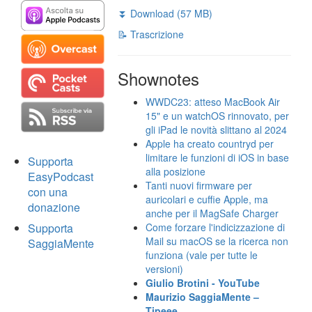
⏬ Download (57 MB)
📝 Trascrizione
Shownotes
WWDC23: atteso MacBook Air
15" e un watchOS rinnovato, per
gli iPad le novità slittano al 2024
Apple ha creato countryd per
limitare le funzioni di iOS in base
Supporta
alla posizione
EasyPodcast
Tanti nuovi firmware per
con una
auricolari e cuffie Apple, ma
donazione
anche per il MagSafe Charger
Supporta
Come forzare l'indicizzazione di
Mail su macOS se la ricerca non
SaggiaMente
funziona (vale per tutte le
versioni)
Giulio Brotini - YouTube
Maurizio SaggiaMente –
Tipeee