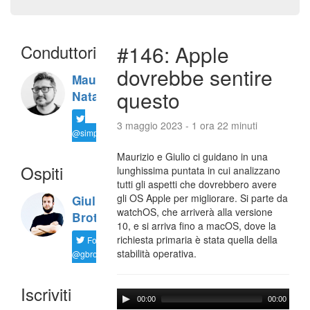
Conduttori
#146: Apple
dovrebbe sentire
Maurizio
questo
Natali
3 maggio 2023 - 1 ora 22 minuti
@simplemal
Maurizio e Giulio ci guidano in una
Ospiti
lunghissima puntata in cui analizzano
tutti gli aspetti che dovrebbero avere
gli OS Apple per migliorare. Si parte da
Giulio
watchOS, che arriverà alla versione
Brotini
10, e si arriva fino a macOS, dove la
richiesta primaria è stata quella della
Follow
stabilità operativa.
@gbrotiniyt
Iscriviti
00:00
00:00