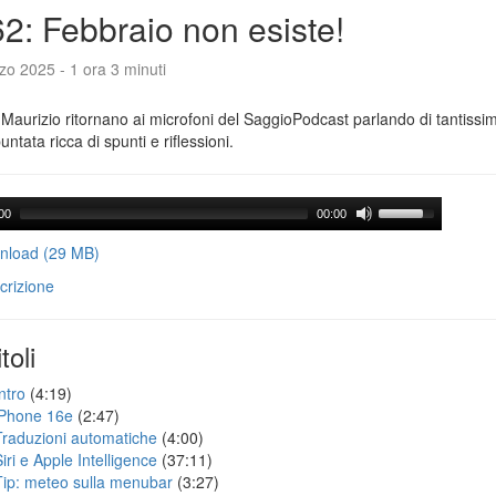
2: Febbraio non esiste!
o 2025 - 1 ora 3 minuti
Maurizio ritornano ai microfoni del SaggioPodcast parlando di tantissi
untata ricca di spunti e riflessioni.
00
00:00
load (29 MB)
crizione
toli
ntro
(4:19)
iPhone 16e
(2:47)
Traduzioni automatiche
(4:00)
iri e Apple Intelligence
(37:11)
Tip: meteo sulla menubar
(3:27)