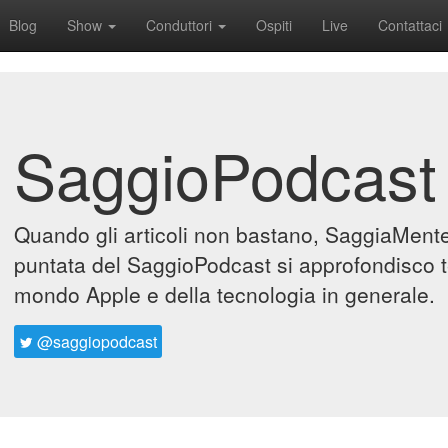
Blog
Show
Conduttori
Ospiti
Live
Contattaci
SaggioPodcast
Quando gli articoli non bastano, SaggiaMente 
puntata del SaggioPodcast si approfondisco t
mondo Apple e della tecnologia in generale.
@saggiopodcast