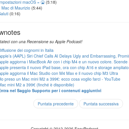
Impostazioni macOS = 🤮
(5:18)
Il Mac di Maurizio
(5:44)
aluti
(0:16)
wnotes
tateci con una Recensione su Apple Podcast!
iffusione dei cognomi in Italia
Apple’s (AAPL) Siri Chief Calls AI Delays Ugly and Embarrassing, Prom
Apple aggiorna i MacBook Air con i chip M4 e un nuovo colore. Scende 
Apple presenta il nuovo iPad base, ora con chip A16 e storage ampliato
Apple aggiorna il Mac Studio con M4 Max e il nuovo chip M3 Ultra
Ho preso un Mac mini M2 a 399€: ecco cosa voglio farci - YouTube
Mac mini M2 a 399€ (finché è disponibile)
Entra nel Saggio Supporto per i contenuti aggiuntivi
Puntata precedente
Puntata successiva
Copyright © 2012-2026 EasyPodcast