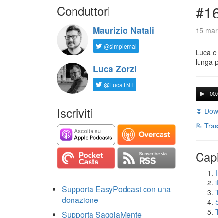
Conduttori
#16
Maurizio Natali
15 marz
@simplemal
Luca e 
lunga p
Luca Zorzi
@LucaTNT
00:
Iscriviti
⏬ Down
📝 Tras
Capi
I
Supporta EasyPodcast con una
donazione
S
Supporta SaggiaMente