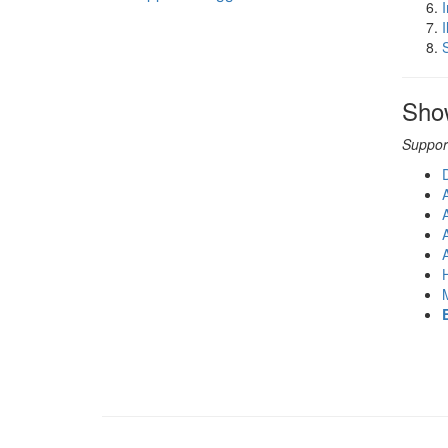
S
Sho
Suppor
D