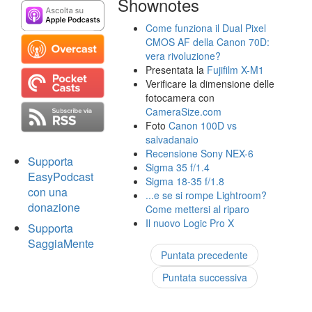
Shownotes
Come funziona il Dual Pixel
CMOS AF della Canon 70D:
vera rivoluzione?
Presentata la
Fujifilm X-M1
Verificare la dimensione delle
fotocamera con
CameraSize.com
Foto
Canon 100D vs
salvadanaio
Recensione Sony NEX-6
Supporta
Sigma 35 f/1.4
EasyPodcast
Sigma 18-35 f/1.8
con una
...e se si rompe Lightroom?
donazione
Come mettersi al riparo
Il nuovo Logic Pro X
Supporta
SaggiaMente
Puntata precedente
Puntata successiva