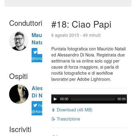
Conduttori
#18: Ciao Papi
Maurizio
6 agosto 2013 - 49 minuti
Natali
Puntata fotografica con Maurizio Natali
ed Alessandro Di Noia. Registrata due
@simplemal
settimane fa va online solo oggi per
cause di forza maggiore, si parla di
novità fotografiche e di workflow
Ospiti
lavorativi per Adobe Lightroom.
Alessandro
Di Noia
00:00
00:00
Follow
⏬ Download (45 MB)
@AlexD75
📝 Trascrizione
Iscriviti