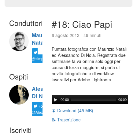
Conduttori
#18: Ciao Papi
Maurizio
6 agosto 2013 - 49 minuti
Natali
Puntata fotografica con Maurizio Natali
ed Alessandro Di Noia. Registrata due
@simplemal
settimane fa va online solo oggi per
cause di forza maggiore, si parla di
novità fotografiche e di workflow
Ospiti
lavorativi per Adobe Lightroom.
Alessandro
Di Noia
00:00
00:00
Follow
⏬ Download (45 MB)
@AlexD75
📝 Trascrizione
Iscriviti