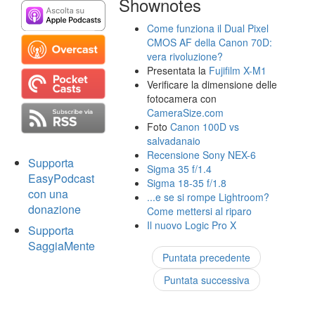
Shownotes
Come funziona il Dual Pixel
CMOS AF della Canon 70D:
vera rivoluzione?
Presentata la
Fujifilm X-M1
Verificare la dimensione delle
fotocamera con
CameraSize.com
Foto
Canon 100D vs
salvadanaio
Recensione Sony NEX-6
Supporta
Sigma 35 f/1.4
EasyPodcast
Sigma 18-35 f/1.8
con una
...e se si rompe Lightroom?
donazione
Come mettersi al riparo
Il nuovo Logic Pro X
Supporta
SaggiaMente
Puntata precedente
Puntata successiva