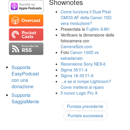
Shownotes
Come funziona il Dual Pixel
CMOS AF della Canon 70D:
vera rivoluzione?
Presentata la
Fujifilm X-M1
Verificare la dimensione delle
fotocamera con
CameraSize.com
Foto
Canon 100D vs
salvadanaio
Recensione Sony NEX-6
Supporta
Sigma 35 f/1.4
EasyPodcast
Sigma 18-35 f/1.8
con una
...e se si rompe Lightroom?
donazione
Come mettersi al riparo
Il nuovo Logic Pro X
Supporta
SaggiaMente
Puntata precedente
Puntata successiva