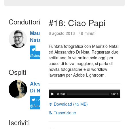
Conduttori
#18: Ciao Papi
Maurizio
6 agosto 2013 - 49 minuti
Natali
Puntata fotografica con Maurizio Natali
ed Alessandro Di Noia. Registrata due
@simplemal
settimane fa va online solo oggi per
cause di forza maggiore, si parla di
novità fotografiche e di workflow
Ospiti
lavorativi per Adobe Lightroom.
Alessandro
Di Noia
00:00
00:00
Follow
⏬ Download (45 MB)
@AlexD75
📝 Trascrizione
Iscriviti