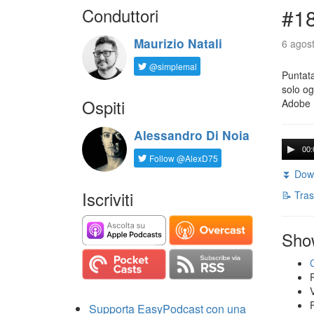
Conduttori
#18
Maurizio Natali
6 agost
@simplemal
Puntata
solo og
Ospiti
Adobe 
Alessandro Di Noia
00:
Follow @AlexD75
⏬ Down
Iscriviti
📝 Tras
Sho
Supporta EasyPodcast con una