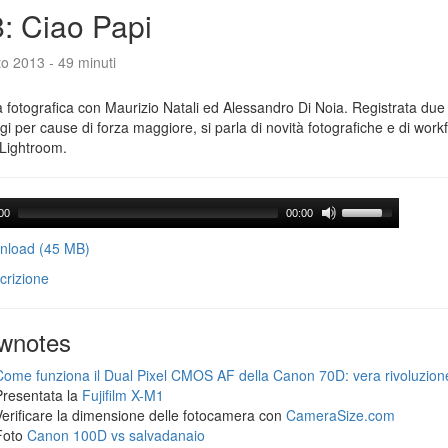
: Ciao Papi
o 2013 - 49 minuti
 fotografica con Maurizio Natali ed Alessandro Di Noia. Registrata due
gi per cause di forza maggiore, si parla di novità fotografiche e di workf
Lightroom.
00
00:00
load (45 MB)
crizione
wnotes
Come funziona il Dual Pixel CMOS AF della Canon 70D: vera rivoluzion
Presentata la
Fujifilm X-M1
Verificare la dimensione delle fotocamera con
CameraSize.com
Foto
Canon 100D vs salvadanaio