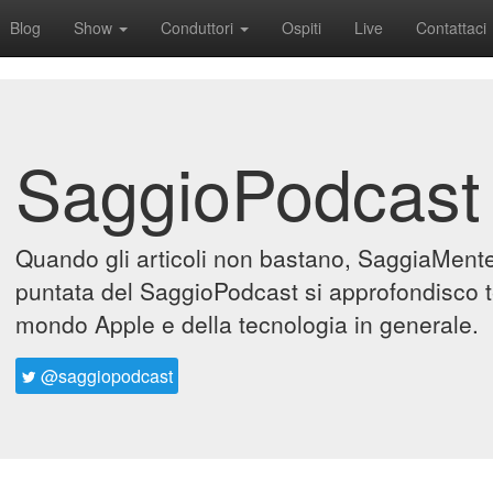
Blog
Show
Conduttori
Ospiti
Live
Contattaci
SaggioPodcast
Quando gli articoli non bastano, SaggiaMente 
puntata del SaggioPodcast si approfondisco t
mondo Apple e della tecnologia in generale.
@saggiopodcast