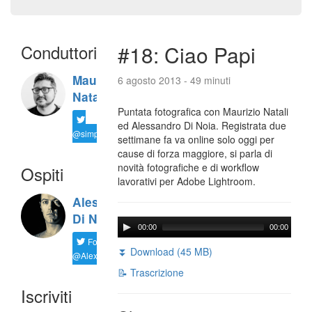
Conduttori
#18: Ciao Papi
Maurizio
6 agosto 2013 - 49 minuti
Natali
Puntata fotografica con Maurizio Natali
ed Alessandro Di Noia. Registrata due
@simplemal
settimane fa va online solo oggi per
cause di forza maggiore, si parla di
novità fotografiche e di workflow
Ospiti
lavorativi per Adobe Lightroom.
Alessandro
Di Noia
00:00
00:00
Follow
⏬ Download (45 MB)
@AlexD75
📝 Trascrizione
Iscriviti