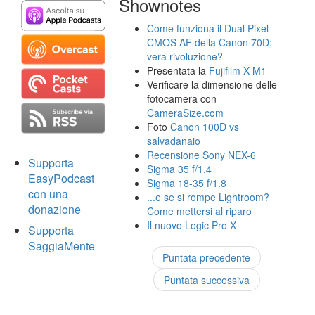
Shownotes
Come funziona il Dual Pixel
CMOS AF della Canon 70D:
vera rivoluzione?
Presentata la
Fujifilm X-M1
Verificare la dimensione delle
fotocamera con
CameraSize.com
Foto
Canon 100D vs
salvadanaio
Recensione Sony NEX-6
Supporta
Sigma 35 f/1.4
EasyPodcast
Sigma 18-35 f/1.8
con una
...e se si rompe Lightroom?
donazione
Come mettersi al riparo
Il nuovo Logic Pro X
Supporta
SaggiaMente
Puntata precedente
Puntata successiva