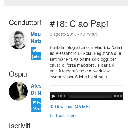
Conduttori
#18: Ciao Papi
Maurizio
6 agosto 2013 - 49 minuti
Natali
Puntata fotografica con Maurizio Natali
ed Alessandro Di Noia. Registrata due
@simplemal
settimane fa va online solo oggi per
cause di forza maggiore, si parla di
novità fotografiche e di workflow
Ospiti
lavorativi per Adobe Lightroom.
Alessandro
Di Noia
00:00
00:00
Follow
⏬ Download (45 MB)
@AlexD75
📝 Trascrizione
Iscriviti