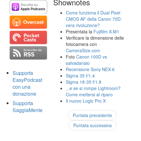
Shownotes
Come funziona il Dual Pixel
CMOS AF della Canon 70D:
vera rivoluzione?
Presentata la
Fujifilm X-M1
Verificare la dimensione delle
fotocamera con
CameraSize.com
Foto
Canon 100D vs
salvadanaio
Recensione Sony NEX-6
Supporta
Sigma 35 f/1.4
EasyPodcast
Sigma 18-35 f/1.8
con una
...e se si rompe Lightroom?
donazione
Come mettersi al riparo
Il nuovo Logic Pro X
Supporta
SaggiaMente
Puntata precedente
Puntata successiva