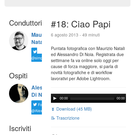
Conduttori
#18: Ciao Papi
Maurizio
6 agosto 2013 - 49 minuti
Natali
Puntata fotografica con Maurizio Natali
ed Alessandro Di Noia. Registrata due
@simplemal
settimane fa va online solo oggi per
cause di forza maggiore, si parla di
novità fotografiche e di workflow
Ospiti
lavorativi per Adobe Lightroom.
Alessandro
Di Noia
00:00
00:00
Follow
⏬ Download (45 MB)
@AlexD75
📝 Trascrizione
Iscriviti