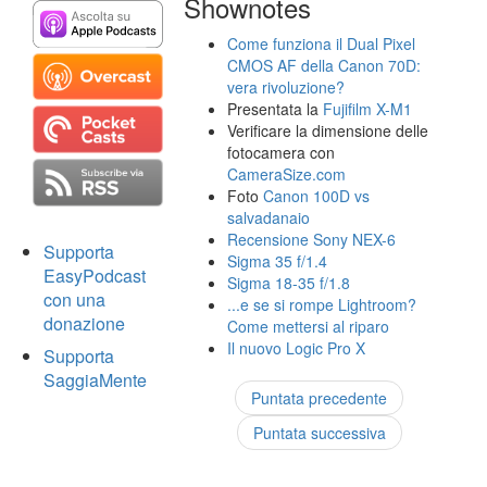
Shownotes
Come funziona il Dual Pixel
CMOS AF della Canon 70D:
vera rivoluzione?
Presentata la
Fujifilm X-M1
Verificare la dimensione delle
fotocamera con
CameraSize.com
Foto
Canon 100D vs
salvadanaio
Recensione Sony NEX-6
Supporta
Sigma 35 f/1.4
EasyPodcast
Sigma 18-35 f/1.8
con una
...e se si rompe Lightroom?
donazione
Come mettersi al riparo
Il nuovo Logic Pro X
Supporta
SaggiaMente
Puntata precedente
Puntata successiva