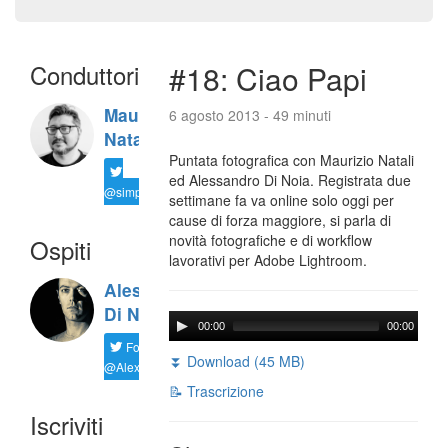
Conduttori
#18: Ciao Papi
Maurizio
6 agosto 2013 - 49 minuti
Natali
Puntata fotografica con Maurizio Natali
ed Alessandro Di Noia. Registrata due
@simplemal
settimane fa va online solo oggi per
cause di forza maggiore, si parla di
novità fotografiche e di workflow
Ospiti
lavorativi per Adobe Lightroom.
Alessandro
Di Noia
00:00
00:00
Follow
⏬ Download (45 MB)
@AlexD75
📝 Trascrizione
Iscriviti