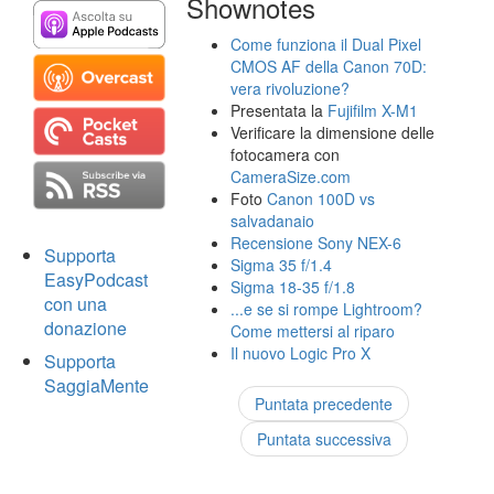
Shownotes
Come funziona il Dual Pixel
CMOS AF della Canon 70D:
vera rivoluzione?
Presentata la
Fujifilm X-M1
Verificare la dimensione delle
fotocamera con
CameraSize.com
Foto
Canon 100D vs
salvadanaio
Recensione Sony NEX-6
Supporta
Sigma 35 f/1.4
EasyPodcast
Sigma 18-35 f/1.8
con una
...e se si rompe Lightroom?
donazione
Come mettersi al riparo
Il nuovo Logic Pro X
Supporta
SaggiaMente
Puntata precedente
Puntata successiva