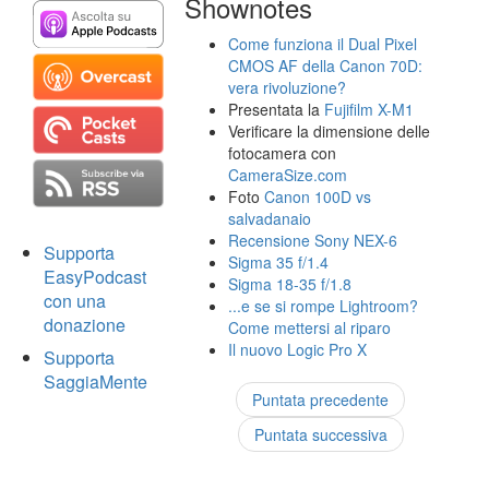
Shownotes
Come funziona il Dual Pixel
CMOS AF della Canon 70D:
vera rivoluzione?
Presentata la
Fujifilm X-M1
Verificare la dimensione delle
fotocamera con
CameraSize.com
Foto
Canon 100D vs
salvadanaio
Recensione Sony NEX-6
Supporta
Sigma 35 f/1.4
EasyPodcast
Sigma 18-35 f/1.8
con una
...e se si rompe Lightroom?
donazione
Come mettersi al riparo
Il nuovo Logic Pro X
Supporta
SaggiaMente
Puntata precedente
Puntata successiva