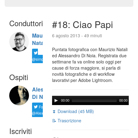
Conduttori
#18: Ciao Papi
Maurizio
6 agosto 2013 - 49 minuti
Natali
Puntata fotografica con Maurizio Natali
ed Alessandro Di Noia. Registrata due
@simplemal
settimane fa va online solo oggi per
cause di forza maggiore, si parla di
novità fotografiche e di workflow
Ospiti
lavorativi per Adobe Lightroom.
Alessandro
Di Noia
00:00
00:00
Follow
⏬ Download (45 MB)
@AlexD75
📝 Trascrizione
Iscriviti