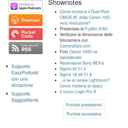
Shownotes
Come funziona il Dual Pixel
CMOS AF della Canon 70D:
vera rivoluzione?
Presentata la
Fujifilm X-M1
Verificare la dimensione delle
fotocamera con
CameraSize.com
Foto
Canon 100D vs
salvadanaio
Recensione Sony NEX-6
Supporta
Sigma 35 f/1.4
EasyPodcast
Sigma 18-35 f/1.8
con una
...e se si rompe Lightroom?
donazione
Come mettersi al riparo
Il nuovo Logic Pro X
Supporta
SaggiaMente
Puntata precedente
Puntata successiva