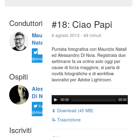
Conduttori
#18: Ciao Papi
Maurizio
6 agosto 2013 - 49 minuti
Natali
Puntata fotografica con Maurizio Natali
ed Alessandro Di Noia. Registrata due
@simplemal
settimane fa va online solo oggi per
cause di forza maggiore, si parla di
novità fotografiche e di workflow
Ospiti
lavorativi per Adobe Lightroom.
Alessandro
Di Noia
00:00
00:00
Follow
⏬ Download (45 MB)
@AlexD75
📝 Trascrizione
Iscriviti