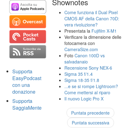
Shownotes
Come funziona il Dual Pixel
CMOS AF della Canon 70D:
vera rivoluzione?
Presentata la
Fujifilm X-M1
Verificare la dimensione delle
fotocamera con
CameraSize.com
Foto
Canon 100D vs
salvadanaio
Recensione Sony NEX-6
Supporta
Sigma 35 f/1.4
EasyPodcast
Sigma 18-35 f/1.8
con una
...e se si rompe Lightroom?
donazione
Come mettersi al riparo
Il nuovo Logic Pro X
Supporta
SaggiaMente
Puntata precedente
Puntata successiva