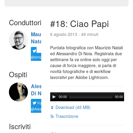
Conduttori
#18: Ciao Papi
Maurizio
6 agosto 2013 - 49 minuti
Natali
Puntata fotografica con Maurizio Natali
ed Alessandro Di Noia. Registrata due
@simplemal
settimane fa va online solo oggi per
cause di forza maggiore, si parla di
novità fotografiche e di workflow
Ospiti
lavorativi per Adobe Lightroom.
Alessandro
Di Noia
00:00
00:00
Follow
⏬ Download (45 MB)
@AlexD75
📝 Trascrizione
Iscriviti