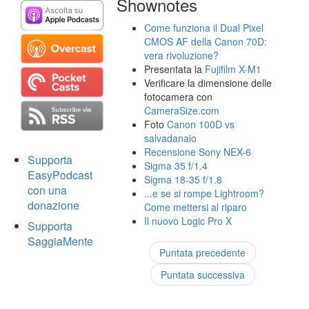
Shownotes
Come funziona il Dual Pixel
CMOS AF della Canon 70D:
vera rivoluzione?
Presentata la
Fujifilm X-M1
Verificare la dimensione delle
fotocamera con
CameraSize.com
Foto
Canon 100D vs
salvadanaio
Recensione Sony NEX-6
Supporta
Sigma 35 f/1.4
EasyPodcast
Sigma 18-35 f/1.8
con una
...e se si rompe Lightroom?
donazione
Come mettersi al riparo
Il nuovo Logic Pro X
Supporta
SaggiaMente
Puntata precedente
Puntata successiva