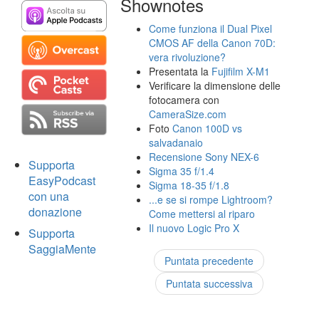
Shownotes
Come funziona il Dual Pixel
CMOS AF della Canon 70D:
vera rivoluzione?
Presentata la
Fujifilm X-M1
Verificare la dimensione delle
fotocamera con
CameraSize.com
Foto
Canon 100D vs
salvadanaio
Recensione Sony NEX-6
Supporta
Sigma 35 f/1.4
EasyPodcast
Sigma 18-35 f/1.8
con una
...e se si rompe Lightroom?
donazione
Come mettersi al riparo
Il nuovo Logic Pro X
Supporta
SaggiaMente
Puntata precedente
Puntata successiva