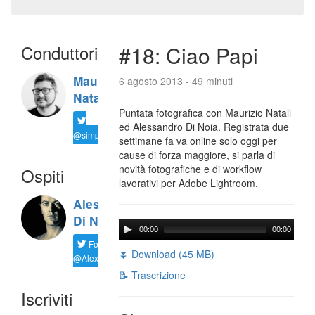
Conduttori
#18: Ciao Papi
Maurizio
6 agosto 2013 - 49 minuti
Natali
Puntata fotografica con Maurizio Natali
ed Alessandro Di Noia. Registrata due
@simplemal
settimane fa va online solo oggi per
cause di forza maggiore, si parla di
novità fotografiche e di workflow
Ospiti
lavorativi per Adobe Lightroom.
Alessandro
Di Noia
00:00
00:00
Follow
⏬ Download (45 MB)
@AlexD75
📝 Trascrizione
Iscriviti