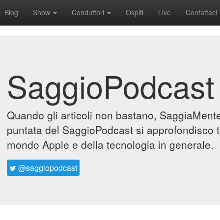
Blog
Show
Conduttori
Ospiti
Live
Contattaci
SaggioPodcast
Quando gli articoli non bastano, SaggiaMente 
puntata del SaggioPodcast si approfondisco t
mondo Apple e della tecnologia in generale.
@saggiopodcast