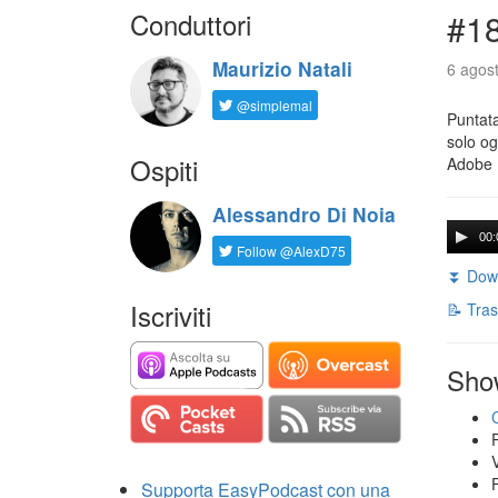
Conduttori
#18
Maurizio Natali
6 agost
@simplemal
Puntata
solo og
Ospiti
Adobe 
Alessandro Di Noia
00:
Follow @AlexD75
⏬ Down
Iscriviti
📝 Tras
Sho
Supporta EasyPodcast con una