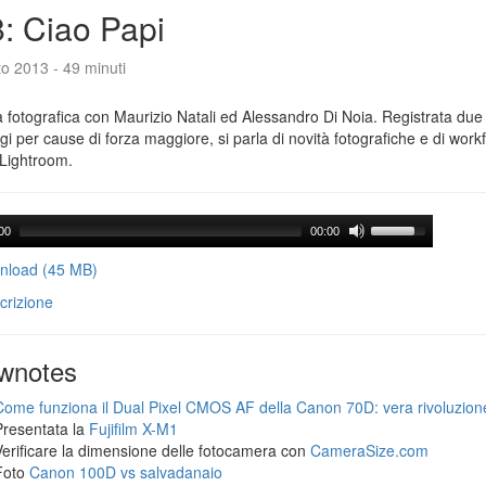
: Ciao Papi
o 2013 - 49 minuti
 fotografica con Maurizio Natali ed Alessandro Di Noia. Registrata due
gi per cause di forza maggiore, si parla di novità fotografiche e di workf
Lightroom.
00
00:00
load (45 MB)
crizione
wnotes
Come funziona il Dual Pixel CMOS AF della Canon 70D: vera rivoluzion
Presentata la
Fujifilm X-M1
Verificare la dimensione delle fotocamera con
CameraSize.com
Foto
Canon 100D vs salvadanaio