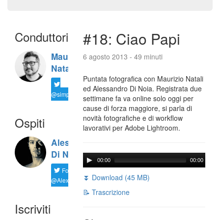
Conduttori
#18: Ciao Papi
Maurizio
6 agosto 2013 - 49 minuti
Natali
Puntata fotografica con Maurizio Natali
ed Alessandro Di Noia. Registrata due
@simplemal
settimane fa va online solo oggi per
cause di forza maggiore, si parla di
novità fotografiche e di workflow
Ospiti
lavorativi per Adobe Lightroom.
Alessandro
Di Noia
00:00
00:00
Follow
⏬ Download (45 MB)
@AlexD75
📝 Trascrizione
Iscriviti