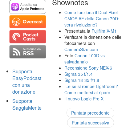
Shownotes
Come funziona il Dual Pixel
CMOS AF della Canon 70D:
vera rivoluzione?
Presentata la
Fujifilm X-M1
Verificare la dimensione delle
fotocamera con
CameraSize.com
Foto
Canon 100D vs
salvadanaio
Recensione Sony NEX-6
Supporta
Sigma 35 f/1.4
EasyPodcast
Sigma 18-35 f/1.8
con una
...e se si rompe Lightroom?
donazione
Come mettersi al riparo
Il nuovo Logic Pro X
Supporta
SaggiaMente
Puntata precedente
Puntata successiva