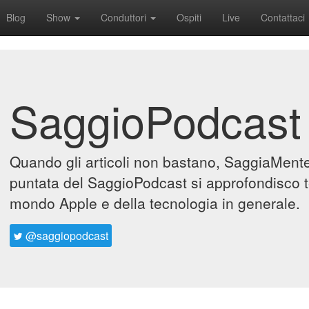
Blog
Show
Conduttori
Ospiti
Live
Contattaci
SaggioPodcast
Quando gli articoli non bastano, SaggiaMente 
puntata del SaggioPodcast si approfondisco t
mondo Apple e della tecnologia in generale.
@saggiopodcast