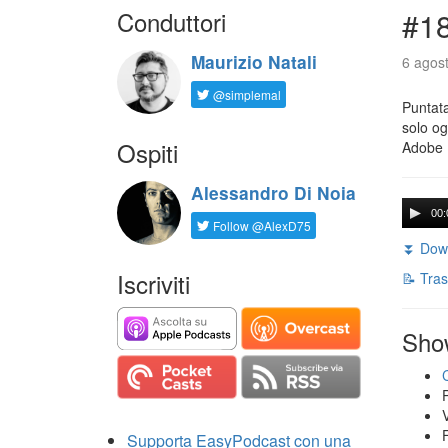
Conduttori
#18
Maurizio Natali
6 agost
@simplemal
Puntata
solo og
Ospiti
Adobe 
Alessandro Di Noia
00:
Follow @AlexD75
⏬ Down
Iscriviti
📝 Tras
Sho
Supporta EasyPodcast con una