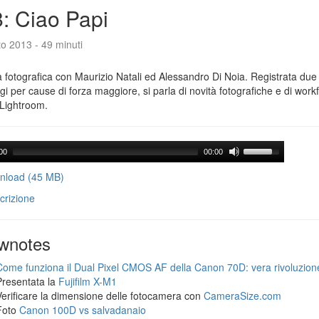
: Ciao Papi
o 2013 - 49 minuti
 fotografica con Maurizio Natali ed Alessandro Di Noia. Registrata due
gi per cause di forza maggiore, si parla di novità fotografiche e di workf
Lightroom.
00
00:00
load (45 MB)
crizione
wnotes
Come funziona il Dual Pixel CMOS AF della Canon 70D: vera rivoluzion
Presentata la
Fujifilm X-M1
Verificare la dimensione delle fotocamera con
CameraSize.com
Foto
Canon 100D vs salvadanaio