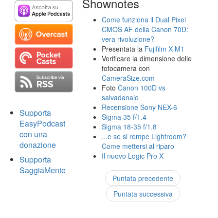
Shownotes
Come funziona il Dual Pixel
CMOS AF della Canon 70D:
vera rivoluzione?
Presentata la
Fujifilm X-M1
Verificare la dimensione delle
fotocamera con
CameraSize.com
Foto
Canon 100D vs
salvadanaio
Recensione Sony NEX-6
Supporta
Sigma 35 f/1.4
EasyPodcast
Sigma 18-35 f/1.8
con una
...e se si rompe Lightroom?
donazione
Come mettersi al riparo
Il nuovo Logic Pro X
Supporta
SaggiaMente
Puntata precedente
Puntata successiva