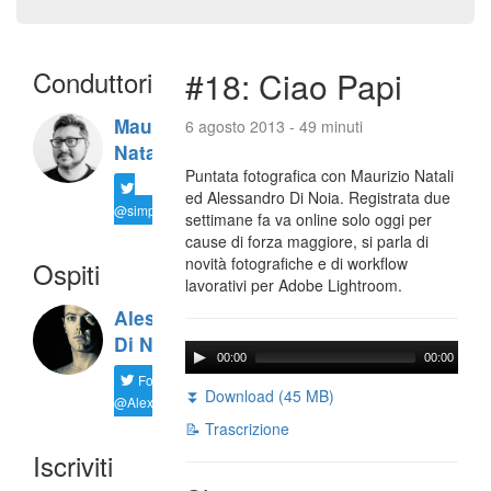
Conduttori
#18: Ciao Papi
Maurizio
6 agosto 2013 - 49 minuti
Natali
Puntata fotografica con Maurizio Natali
ed Alessandro Di Noia. Registrata due
@simplemal
settimane fa va online solo oggi per
cause di forza maggiore, si parla di
novità fotografiche e di workflow
Ospiti
lavorativi per Adobe Lightroom.
Alessandro
Di Noia
00:00
00:00
Follow
⏬ Download (45 MB)
@AlexD75
📝 Trascrizione
Iscriviti