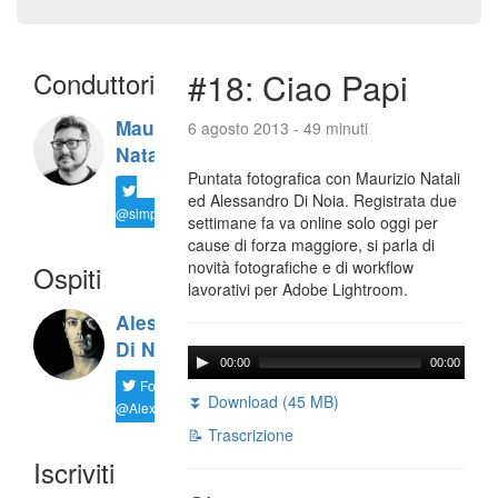
Conduttori
#18: Ciao Papi
Maurizio
6 agosto 2013 - 49 minuti
Natali
Puntata fotografica con Maurizio Natali
ed Alessandro Di Noia. Registrata due
@simplemal
settimane fa va online solo oggi per
cause di forza maggiore, si parla di
novità fotografiche e di workflow
Ospiti
lavorativi per Adobe Lightroom.
Alessandro
Di Noia
00:00
00:00
Follow
⏬ Download (45 MB)
@AlexD75
📝 Trascrizione
Iscriviti