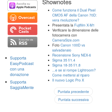
Shownotes
Come funziona il Dual Pixel
CMOS AF della Canon 70D:
vera rivoluzione?
Presentata la
Fujifilm X-M1
Verificare la dimensione delle
fotocamera con
CameraSize.com
Foto
Canon 100D vs
salvadanaio
Recensione Sony NEX-6
Supporta
Sigma 35 f/1.4
EasyPodcast
Sigma 18-35 f/1.8
con una
...e se si rompe Lightroom?
donazione
Come mettersi al riparo
Il nuovo Logic Pro X
Supporta
SaggiaMente
Puntata precedente
Puntata successiva