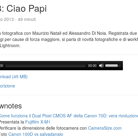
: Ciao Papi
o 2013 - 49 minuti
 fotografica con Maurizio Natali ed Alessandro Di Noia. Registrata due
gi per cause di forza maggiore, si parla di novità fotografiche e di workf
Lightroom.
00
00:00
load (45 MB)
crizione
wnotes
Come funziona il Dual Pixel CMOS AF della Canon 70D: vera rivoluzion
Presentata la
Fujifilm X-M1
Verificare la dimensione delle fotocamera con
CameraSize.com
Foto
Canon 100D vs salvadanaio