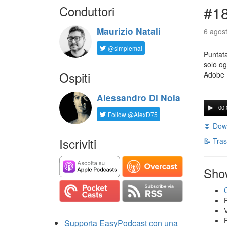
Conduttori
#18
Maurizio Natali
6 agost
@simplemal
Puntata
solo og
Ospiti
Adobe 
Alessandro Di Noia
00:
Follow @AlexD75
⏬ Down
Iscriviti
📝 Tras
Sho
Supporta EasyPodcast con una