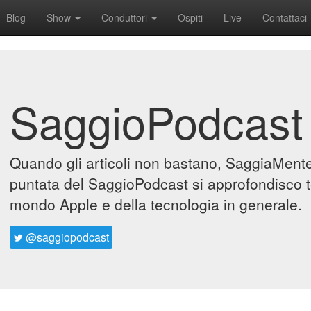
Blog
Show
Conduttori
Ospiti
Live
Contattaci
SaggioPodcast
Quando gli articoli non bastano, SaggiaMente 
puntata del SaggioPodcast si approfondisco t
mondo Apple e della tecnologia in generale.
@saggiopodcast