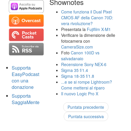
Shownotes
Come funziona il Dual Pixel
CMOS AF della Canon 70D:
vera rivoluzione?
Presentata la
Fujifilm X-M1
Verificare la dimensione delle
fotocamera con
CameraSize.com
Foto
Canon 100D vs
salvadanaio
Recensione Sony NEX-6
Supporta
Sigma 35 f/1.4
EasyPodcast
Sigma 18-35 f/1.8
con una
...e se si rompe Lightroom?
donazione
Come mettersi al riparo
Il nuovo Logic Pro X
Supporta
SaggiaMente
Puntata precedente
Puntata successiva