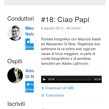
Conduttori
#18: Ciao Papi
Maurizio
6 agosto 2013 - 49 minuti
Natali
Puntata fotografica con Maurizio Natali
ed Alessandro Di Noia. Registrata due
@simplemal
settimane fa va online solo oggi per
cause di forza maggiore, si parla di
novità fotografiche e di workflow
Ospiti
lavorativi per Adobe Lightroom.
Alessandro
Di Noia
00:00
00:00
Follow
⏬ Download (45 MB)
@AlexD75
📝 Trascrizione
Iscriviti