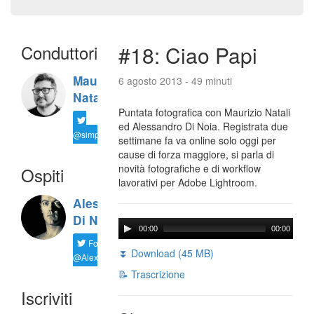
Conduttori
#18: Ciao Papi
Maurizio
6 agosto 2013 - 49 minuti
Natali
Puntata fotografica con Maurizio Natali
ed Alessandro Di Noia. Registrata due
@simplemal
settimane fa va online solo oggi per
cause di forza maggiore, si parla di
novità fotografiche e di workflow
Ospiti
lavorativi per Adobe Lightroom.
Alessandro
Di Noia
00:00
00:00
Follow
⏬ Download (45 MB)
@AlexD75
📝 Trascrizione
Iscriviti