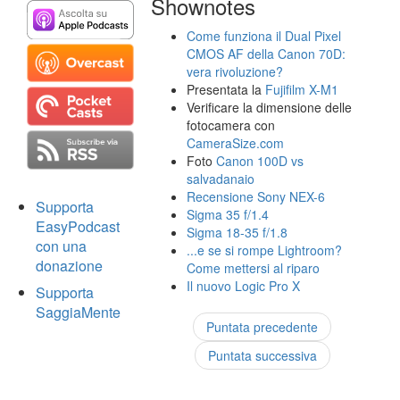
Shownotes
Come funziona il Dual Pixel
CMOS AF della Canon 70D:
vera rivoluzione?
Presentata la
Fujifilm X-M1
Verificare la dimensione delle
fotocamera con
CameraSize.com
Foto
Canon 100D vs
salvadanaio
Recensione Sony NEX-6
Supporta
Sigma 35 f/1.4
EasyPodcast
Sigma 18-35 f/1.8
con una
...e se si rompe Lightroom?
donazione
Come mettersi al riparo
Il nuovo Logic Pro X
Supporta
SaggiaMente
Puntata precedente
Puntata successiva