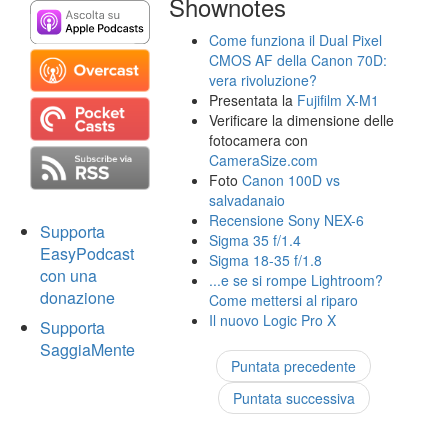
Shownotes
Come funziona il Dual Pixel
CMOS AF della Canon 70D:
vera rivoluzione?
Presentata la
Fujifilm X-M1
Verificare la dimensione delle
fotocamera con
CameraSize.com
Foto
Canon 100D vs
salvadanaio
Recensione Sony NEX-6
Supporta
Sigma 35 f/1.4
EasyPodcast
Sigma 18-35 f/1.8
con una
...e se si rompe Lightroom?
donazione
Come mettersi al riparo
Il nuovo Logic Pro X
Supporta
SaggiaMente
Puntata precedente
Puntata successiva