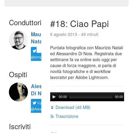
Conduttori
#18: Ciao Papi
Maurizio
6 agosto 2013 - 49 minuti
Natali
Puntata fotografica con Maurizio Natali
ed Alessandro Di Noia. Registrata due
@simplemal
settimane fa va online solo oggi per
cause di forza maggiore, si parla di
novità fotografiche e di workflow
Ospiti
lavorativi per Adobe Lightroom.
Alessandro
Di Noia
00:00
00:00
Follow
⏬ Download (45 MB)
@AlexD75
📝 Trascrizione
Iscriviti