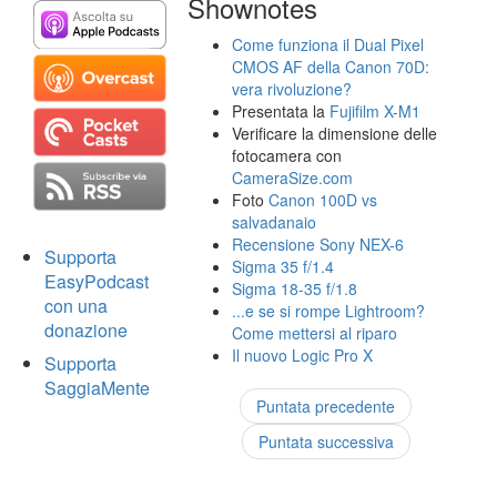
Shownotes
Come funziona il Dual Pixel
CMOS AF della Canon 70D:
vera rivoluzione?
Presentata la
Fujifilm X-M1
Verificare la dimensione delle
fotocamera con
CameraSize.com
Foto
Canon 100D vs
salvadanaio
Recensione Sony NEX-6
Supporta
Sigma 35 f/1.4
EasyPodcast
Sigma 18-35 f/1.8
con una
...e se si rompe Lightroom?
donazione
Come mettersi al riparo
Il nuovo Logic Pro X
Supporta
SaggiaMente
Puntata precedente
Puntata successiva