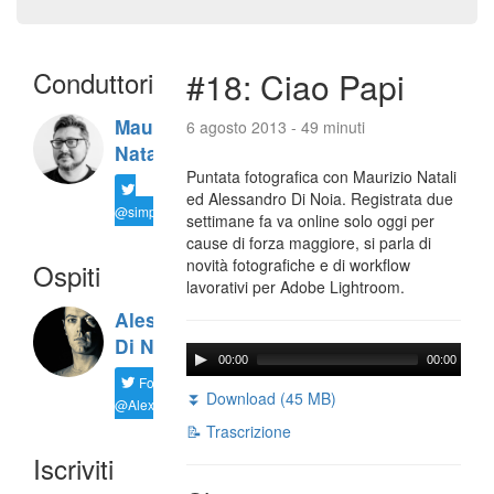
Conduttori
#18: Ciao Papi
Maurizio
6 agosto 2013 - 49 minuti
Natali
Puntata fotografica con Maurizio Natali
ed Alessandro Di Noia. Registrata due
@simplemal
settimane fa va online solo oggi per
cause di forza maggiore, si parla di
novità fotografiche e di workflow
Ospiti
lavorativi per Adobe Lightroom.
Alessandro
Di Noia
00:00
00:00
Follow
⏬ Download (45 MB)
@AlexD75
📝 Trascrizione
Iscriviti