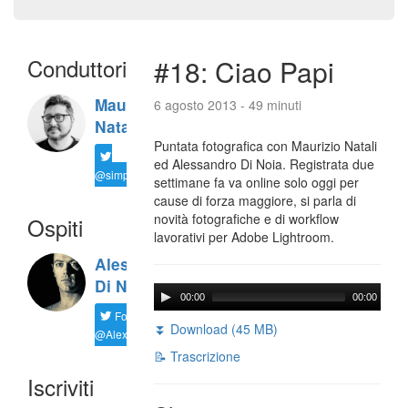
Conduttori
#18: Ciao Papi
Maurizio
6 agosto 2013 - 49 minuti
Natali
Puntata fotografica con Maurizio Natali
ed Alessandro Di Noia. Registrata due
@simplemal
settimane fa va online solo oggi per
cause di forza maggiore, si parla di
novità fotografiche e di workflow
Ospiti
lavorativi per Adobe Lightroom.
Alessandro
Di Noia
00:00
00:00
Follow
⏬ Download (45 MB)
@AlexD75
📝 Trascrizione
Iscriviti