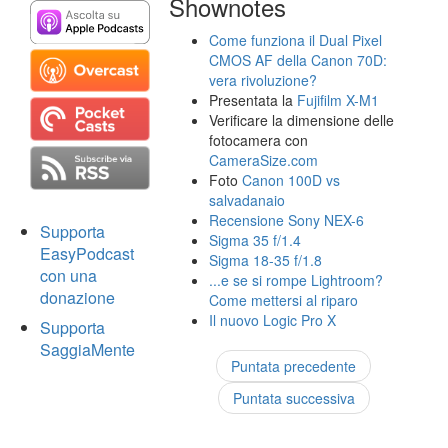
Shownotes
Come funziona il Dual Pixel
CMOS AF della Canon 70D:
vera rivoluzione?
Presentata la
Fujifilm X-M1
Verificare la dimensione delle
fotocamera con
CameraSize.com
Foto
Canon 100D vs
salvadanaio
Recensione Sony NEX-6
Supporta
Sigma 35 f/1.4
EasyPodcast
Sigma 18-35 f/1.8
con una
...e se si rompe Lightroom?
donazione
Come mettersi al riparo
Il nuovo Logic Pro X
Supporta
SaggiaMente
Puntata precedente
Puntata successiva