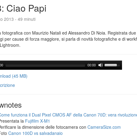
: Ciao Papi
o 2013 - 49 minuti
 fotografica con Maurizio Natali ed Alessandro Di Noia. Registrata due
gi per cause di forza maggiore, si parla di novità fotografiche e di workf
Lightroom.
00
00:00
load (45 MB)
crizione
wnotes
Come funziona il Dual Pixel CMOS AF della Canon 70D: vera rivoluzion
Presentata la
Fujifilm X-M1
Verificare la dimensione delle fotocamera con
CameraSize.com
Foto
Canon 100D vs salvadanaio