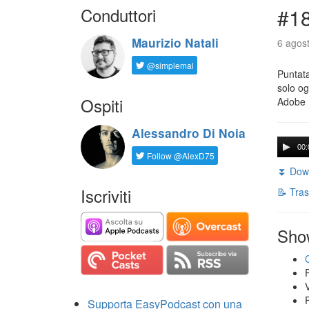
Conduttori
#18
Maurizio Natali
6 agost
@simplemal
Puntata
solo og
Ospiti
Adobe 
Alessandro Di Noia
00:
Follow @AlexD75
⏬ Down
Iscriviti
📝 Tras
Sho
Supporta EasyPodcast con una