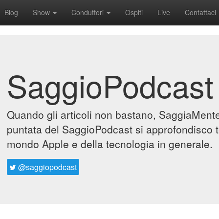
Blog
Show
Conduttori
Ospiti
Live
Contattaci
SaggioPodcast
Quando gli articoli non bastano, SaggiaMente 
puntata del SaggioPodcast si approfondisco t
mondo Apple e della tecnologia in generale.
@saggiopodcast