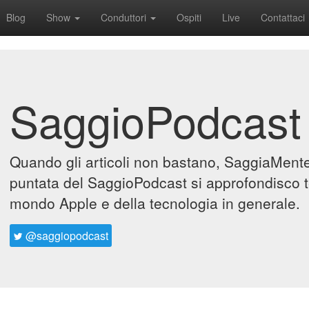
Blog
Show
Conduttori
Ospiti
Live
Contattaci
SaggioPodcast
Quando gli articoli non bastano, SaggiaMente 
puntata del SaggioPodcast si approfondisco t
mondo Apple e della tecnologia in generale.
@saggiopodcast