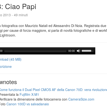
: Ciao Papi
o 2013 - 49 minuti
 fotografica con Maurizio Natali ed Alessandro Di Noia. Registrata due
gi per cause di forza maggiore, si parla di novità fotografiche e di workf
Lightroom.
00
00:00
load (45 MB)
crizione
wnotes
Come funziona il Dual Pixel CMOS AF della Canon 70D: vera rivoluzion
Presentata la
Fujifilm X-M1
Verificare la dimensione delle fotocamera con
CameraSize.com
Foto
Canon 100D vs salvadanaio