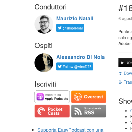
Conduttori
#18
Maurizio Natali
6 agost
@simplemal
Puntata
solo og
Ospiti
Adobe 
Alessandro Di Noia
00:
Follow @AlexD75
⏬ Down
Iscriviti
📝 Tras
Sho
Supporta EasyPodcast con una