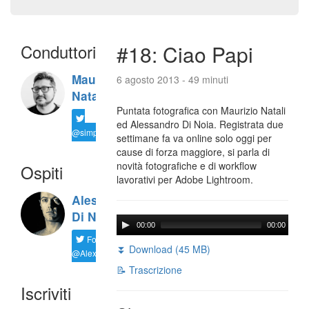
Conduttori
#18: Ciao Papi
Maurizio
6 agosto 2013 - 49 minuti
Natali
Puntata fotografica con Maurizio Natali
ed Alessandro Di Noia. Registrata due
@simplemal
settimane fa va online solo oggi per
cause di forza maggiore, si parla di
novità fotografiche e di workflow
Ospiti
lavorativi per Adobe Lightroom.
Alessandro
Di Noia
00:00
00:00
Follow
⏬ Download (45 MB)
@AlexD75
📝 Trascrizione
Iscriviti