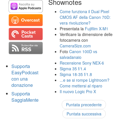
Shownotes
Come funziona il Dual Pixel
CMOS AF della Canon 70D:
vera rivoluzione?
Presentata la
Fujifilm X-M1
Verificare la dimensione delle
fotocamera con
CameraSize.com
Foto
Canon 100D vs
salvadanaio
Recensione Sony NEX-6
Supporta
Sigma 35 f/1.4
EasyPodcast
Sigma 18-35 f/1.8
con una
...e se si rompe Lightroom?
donazione
Come mettersi al riparo
Il nuovo Logic Pro X
Supporta
SaggiaMente
Puntata precedente
Puntata successiva