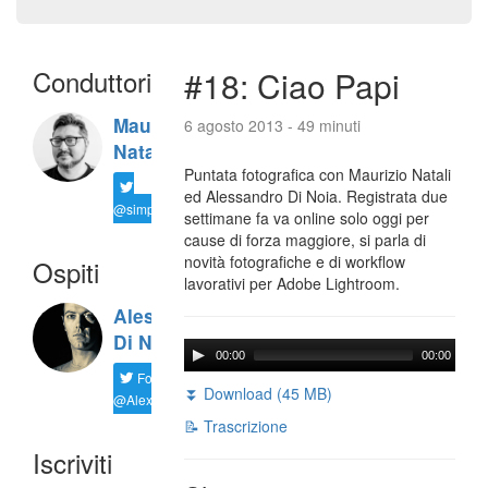
Conduttori
#18: Ciao Papi
Maurizio
6 agosto 2013 - 49 minuti
Natali
Puntata fotografica con Maurizio Natali
ed Alessandro Di Noia. Registrata due
@simplemal
settimane fa va online solo oggi per
cause di forza maggiore, si parla di
novità fotografiche e di workflow
Ospiti
lavorativi per Adobe Lightroom.
Alessandro
Di Noia
00:00
00:00
Follow
⏬ Download (45 MB)
@AlexD75
📝 Trascrizione
Iscriviti