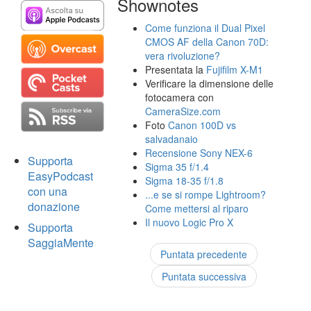
Shownotes
Come funziona il Dual Pixel
CMOS AF della Canon 70D:
vera rivoluzione?
Presentata la
Fujifilm X-M1
Verificare la dimensione delle
fotocamera con
CameraSize.com
Foto
Canon 100D vs
salvadanaio
Recensione Sony NEX-6
Supporta
Sigma 35 f/1.4
EasyPodcast
Sigma 18-35 f/1.8
con una
...e se si rompe Lightroom?
donazione
Come mettersi al riparo
Il nuovo Logic Pro X
Supporta
SaggiaMente
Puntata precedente
Puntata successiva